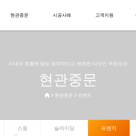
현관중문
시공사례
고객지원
시대의 흐름에 맞는 창의적이고 세련된 디자인 우와도어
현관중문
현관중문
프렌치
스윙
슬라이딩
프렌치