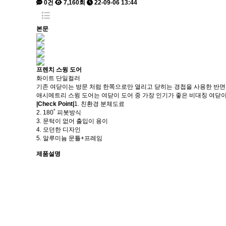
0건
7,160회
22-09-06 13:44
본문
프렌치 스윙 도어
화이트 단일컬러
기존 여닫이는 방문 처럼 한쪽으로만 열리고 닫히는 경첩을 사용한 반면
애시메트리 스윙 도어는 여닫이 도어 중 가장 인기가 좋은 비대칭 여닫
|Check Point|
1. 친환경 분체도료
2. 180˚ 피봇방식
3. 문턱이 없어 출입이 용이
4. 모던한 디자인
5. 알루미늄 문틀+프레임
제품설명