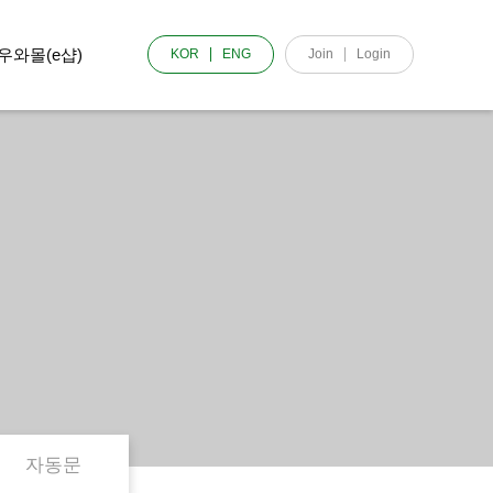
우와몰(e샵)
KOR
ENG
Join
Login
자동문