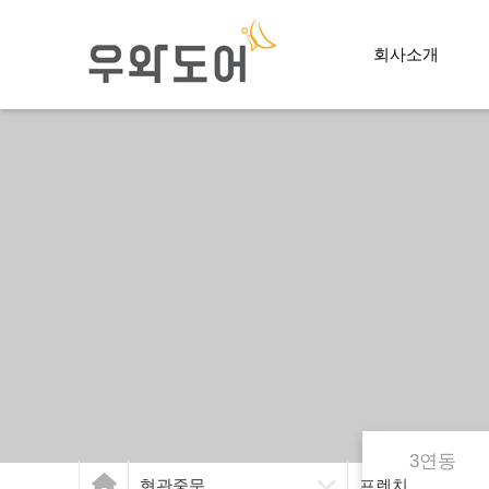
회사소개
3연동
현관중문
프렌치