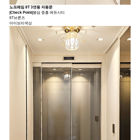
노프레임 8T 3연동 자동문
|Check Point|
봉담 중흥 에듀시티
8T브론즈
아이보리색상